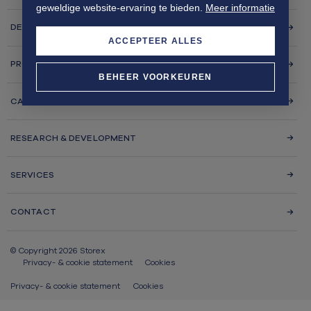
geweldige website-ervaring te bieden.
Meer informatie
DESIGN & CONSTRUCT
ACCEPTEER ALLES
PROJECTEN
BEHEER VOORKEUREN
CA BEWARING
RESEARCH & DEVELOPMENT
SERVICES
CONTACT
© Copyright 2026 Storex
Privacy- & cookie statement
Cookies
Privacy- & cookie statement
Cookies