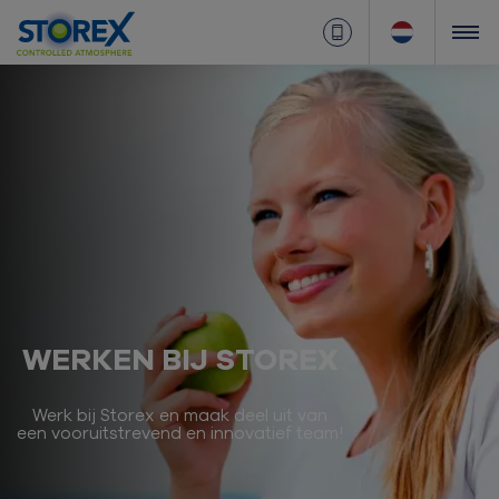
WERKEN BIJ STOREX
Werk bij Storex en maak deel uit van
een vooruitstrevend en innovatief team!