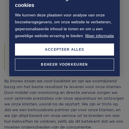
cookies
We kunnen deze plaatsen voor analyse van onze
bezoekersgegevens, om onze website te verbeteren,
gepersonaliseerde inhoud te tonen en om u een
geweldige website-ervaring te bieden.
Meer informatie
SERVICES
ACCEPTEER ALLES
24/7 MONITORING EN SERVICE VOOR
KWALITEITSBEHOUD VAN GROENTE
EN FRUIT
BEHEER VOORKEUREN
Bij Storex staan we voor kwaliteit en zijn we voortdurend
bezig om het beste resultaat te leveren voor onze klanten.
Door middel van monitoring en directe service zorgen we
voor optimale prestaties van onze apparatuur en ontzorgen
we onze klanten, vooral na de opstart. We zijn er trots op
dat we een betrouwbare partner zijn voor onze klanten, en
we zijn altijd bereid om onze service uit te breiden om aan
hun behoeften te voldoen, zelfs als dit betekent dat we ons
moeten onderscheiden van de concurrentie.