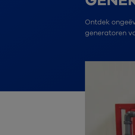
GENE
Ontdek ongeëv
generatoren va